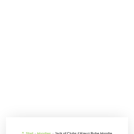
Start
Hoodies
Jack of Clubs // Kreuz Bube Hoodie