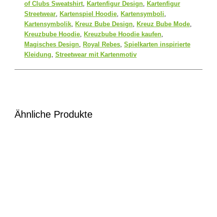
of Clubs Sweatshirt
,
Kartenfigur Design
,
Kartenfigur
Streetwear
,
Kartenspiel Hoodie
,
Kartensymboli
,
Kartensymbolik
,
Kreuz Bube Design
,
Kreuz Bube Mode
,
Kreuzbube Hoodie
,
Kreuzbube Hoodie kaufen
,
Magisches Design
,
Royal Rebes
,
Spielkarten inspirierte
Kleidung
,
Streetwear mit Kartenmotiv
Ähnliche Produkte