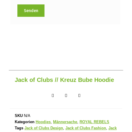
Jack of Clubs // Kreuz Bube Hoodie
SKU
N/A
Kategorien
Hoodies
,
Männersache
,
ROYAL REBELS
Tags
Jack of Clubs Design
,
Jack of Clubs Fashion
,
Jack