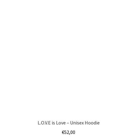
L.O.V.E is Love – Unisex Hoodie
€
52,00