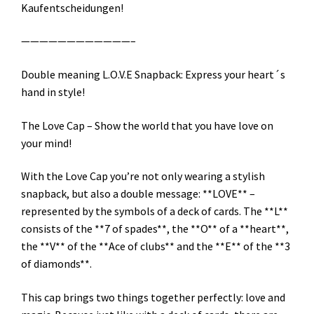
Kaufentscheidungen!
————————————–
Double meaning L.O.V.E Snapback: Express your heart´s
hand in style!
The Love Cap – Show the world that you have love on
your mind!
With the Love Cap you’re not only wearing a stylish
snapback, but also a double message: **LOVE** –
represented by the symbols of a deck of cards. The **L**
consists of the **7 of spades**, the **O** of a **heart**,
the **V** of the **Ace of clubs** and the **E** of the **3
of diamonds**.
This cap brings two things together perfectly: love and