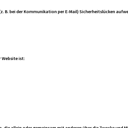
(z. B. bei der Kommunikation per E-Mail) Sicherheitslücken aufwe
 Website ist:
son, die allein oder gemeinsam mit anderen über die Zwecke und M