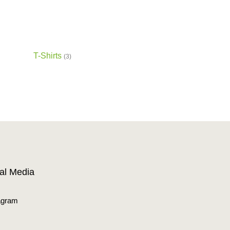
T-Shirts
(3)
al Media
agram